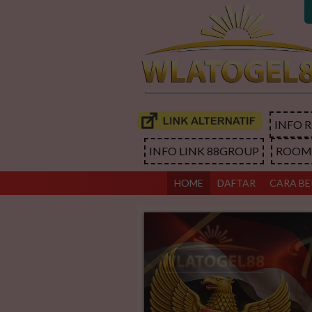
INFO 
INFO LINK 88GROUP
ROOM
HOME
DAFTAR
CARA B