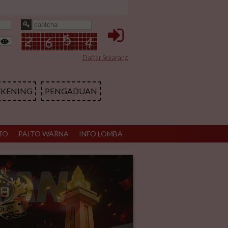
Daftar Sekarang
EKENING
PENGADUAN
TO
PAITO WARNA
INFO LOMBA