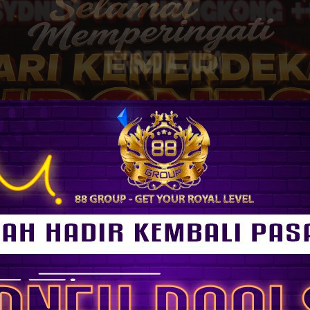
LOTTERY DISKON